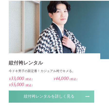
紋付袴レンタル
今ドキ男子の新定番！カジュアル袴でキメる。
33,000
44,000
¥
¥
（税込）
（税込）
55,000
¥
（税込）
紋付袴レンタルを詳しく見る