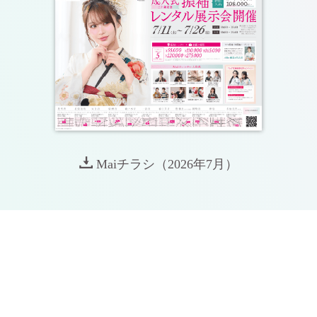
Maiチラシ（2026年7月）
S
T
A
F
F
B
L
O
G
最
新
情
報
や
人
気
の
新
作
振
袖
を
ご
紹
介
し
ま
す
。