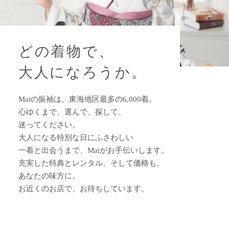
ど
の
着
物
で
、
大
人
に
な
ろ
う
か
。
Maiの振袖は、東海地区最多の6,000着。
心ゆくまで、選んで、探して、
迷ってください。
大人になる特別な日にふさわしい
一着と出会うまで、
Maiがお手伝いします。
充実した特典とレンタル、そして価格も、
あなたの味方に。
お近くのお店で、お待ちしています。