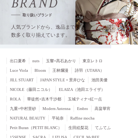
B
R
A
N
D
取
り
扱
い
ブ
ラ
ン
ド
人気ブランドから、逸品まで
数多く取り揃えています。
出口夏希
nuts
玉響×髙石あかり
東京レトロ
Luce Viola
Bloom
王林爛漫
詩羽（UTAHA）
JILL STUART
JAPAN STYLE × 景井ひな
池田美優
NICOLE（藤田ニコル）
ELAIZA（池田エライザ）
ROLA
華徒然×吉木千沙都
玉城ティナ×紅一点
九重×中村里砂
Modern Antenna
Embro
高畠華宵
NATURAL BEAUTY
平祐奈
Raffine mocha
Petit Buran（PETIT BLANC）
生田絵梨花
てふてふ
15SENSE
SACRA
LIZLISA
CECIL McBEE