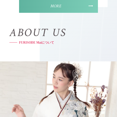
MORE
A
B
O
U
T
U
S
F
U
R
I
S
O
D
E
M
a
i
に
つ
い
て