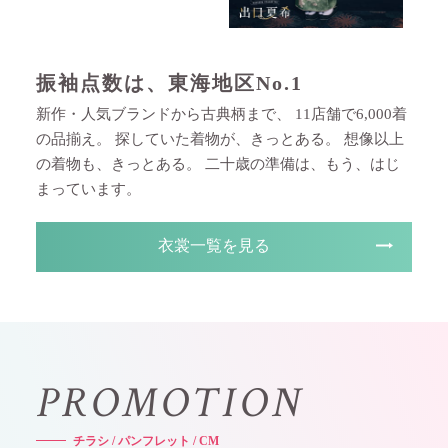
振袖点数は、東海地区No.1
新作・人気ブランドから古典柄まで、
11店舗で6,000着
の品揃え。
探していた着物が、きっとある。
想像以上
の着物も、きっとある。
二十歳の準備は、もう、はじ
まっています。
衣裳一覧を見る
P
R
O
M
O
T
I
O
N
チ
ラ
シ
/
パ
ン
フ
レ
ッ
ト
/
C
M