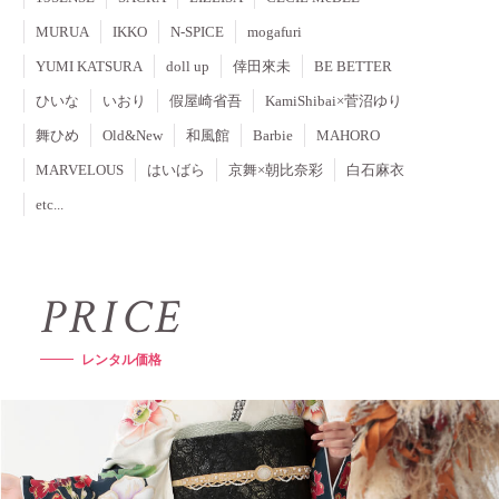
MURUA
IKKO
N-SPICE
mogafuri
YUMI KATSURA
doll up
倖⽥來未
BE BETTER
ひいな
いおり
假屋崎省吾
KamiShibai×菅沼ゆり
舞ひめ
Old&New
和風館
Barbie
MAHORO
MARVELOUS
はいばら
京舞×朝比奈彩
白石麻衣
etc...
P
R
I
C
E
レ
ン
タ
ル
価
格