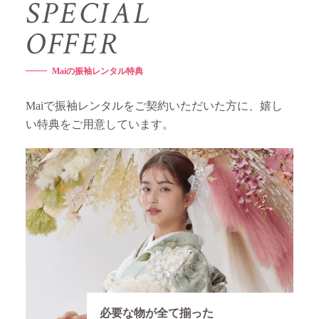
S
P
E
C
I
A
L
O
F
F
E
R
M
a
i
の
振
袖
レ
ン
タ
ル
特
典
Maiで振袖レンタルをご契約いただいた⽅に、嬉し
い特典をご⽤意しています。
必要な物が全て揃った