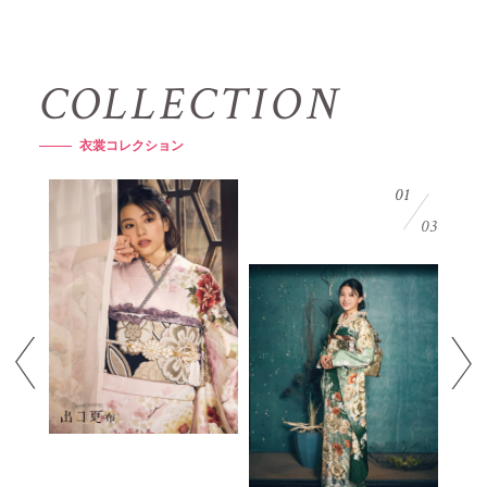
C
O
L
L
E
C
T
I
O
N
衣
裳
コ
レ
ク
シ
ョ
ン
01
03