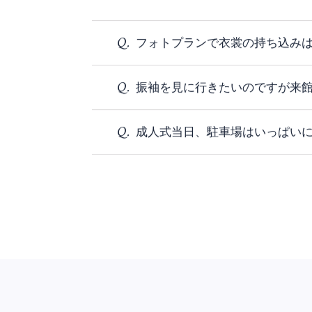
Q.
フォトプランで衣裳の持ち込み
Q.
振袖を見に行きたいのですが来
A.
はい、可能です。「成人式振
す。
Q.
成人式当日、駐車場はいっぱい
A.
店内の混雑を避けるために来
A.
はい。毎年満車になります。