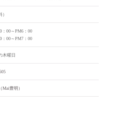
125
愛知県豊明市三崎町中ノ坪14-1
号線「栄」交差点より北へ車で5分
役所前西、エディオン豊明店裏）
料）
0：00～PM6：00
0：00～PM7：00
の木曜日
505
am（Mai豊明）