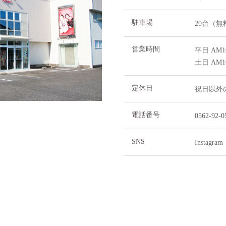
住所
〒470-1
アクセス
国道23
（豊明市
駐車場
20台（無
営業時間
平日 AM1
土日 AM1
定休日
祝日以外
電話番号
0562-92-0
SNS
Instagr