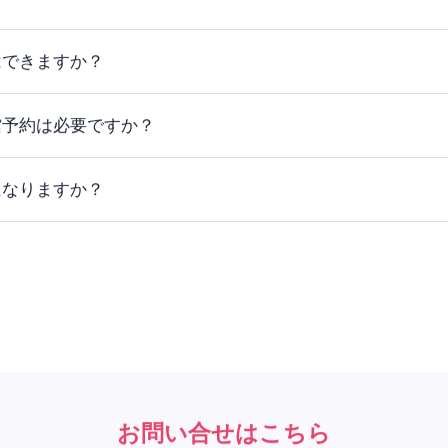
Q&A
Mai 豊明にとくに多く寄せられるご質問。
はできますか？
館予約は必要ですか？
袖フォトプラン」と「成人式紋付袴フォトプラン」はいず
になりますか？
館の予約をお願いしております。ご予約は
こちらからお願
可能な限り送迎でのご来館をお願いいたします。