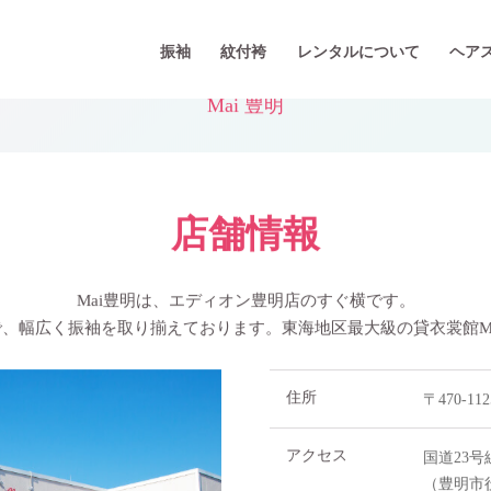
振袖
紋付袴
レンタルについて
ヘア
S
H
O
P
Mai 豊明
店舗情報
Mai豊明は、エディオン豊明店のすぐ横です。
で、
幅広く振袖を取り揃えております。
東海地区最大級の貸衣裳館M