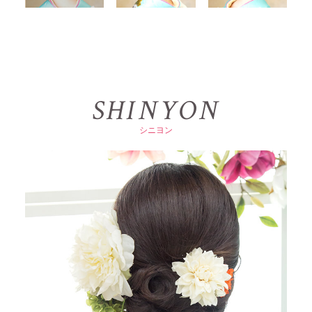
S
H
I
N
Y
O
N
シ
ニ
ヨ
ン