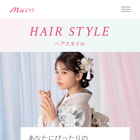
H
A
I
R
S
T
Y
L
E
ヘアスタイル
あなたにぴったりの