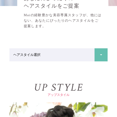
ヘアスタイルをご提案
Maiの経験豊かな美容専属スタッフが、他には
ない、あなたにぴったりのヘアスタイルをご
提案します。
U
P
S
T
Y
L
E
ア
ッ
プ
ス
タ
イ
ル