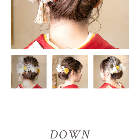
D
O
W
N