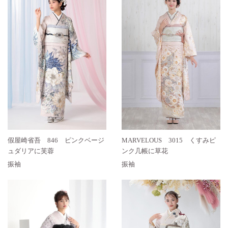
假屋崎省吾 846 ピンクベージ
MARVELOUS 3015 くすみピ
ュダリアに芙蓉
ンク几帳に草花
振袖
振袖