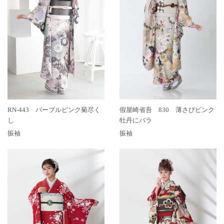
RN-443 パープルピンク菊尽く
假屋崎省吾 830 薄さびピンク
し
牡丹にバラ
振袖
振袖