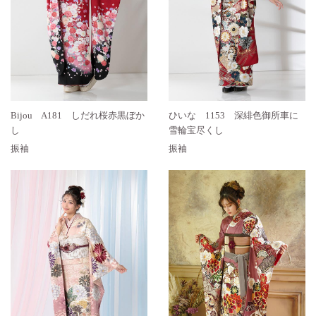
Bijou A181 しだれ桜赤黒ぼか
ひいな 1153 深緋色御所車に
し
雪輪宝尽くし
振袖
振袖