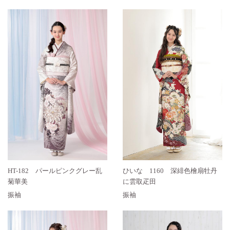
HT-182 パールピンクグレー乱
ひいな 1160 深緋色檜扇牡丹
菊華美
に雲取疋田
振袖
振袖