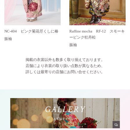
NC-404 ピンク菊花尽くしに椿
Raffine mocha RF-12 スモーキ
ーピンク牡丹松
振袖
振袖
掲載の衣裳以外も数多く取り揃えております。
店舗により衣裳の取り扱い点数が異なるため、
詳しくは最寄りの店舗にお問い合せください。
G
A
L
L
E
R
Y
お
客
様
ギ
ャ
ラ
リ
ー