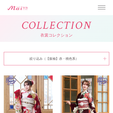
C
O
L
L
E
C
T
I
O
N
衣裳コレクション
絞り込み（【振袖】赤・桃色系）