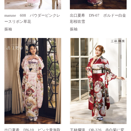
marune 608 パウダーピンクレ
出口夏希 DN-07 ボルドー白金
ースリボン草花
彩桜吹雪
振袖
振袖
出口夏希 DN-10 ピンク青海取
王林爛漫 OR-326 赤白菊に変