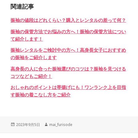
関連記事
振袖の値段はどれくらい？購入とレンタルの差って何？
振袖の保管方法でお悩みの方へ！振袖の保管方法につい
て紹介します！
振袖レンタルをご検討中の方へ！高身長女子におすすめ
の振袖をご紹介します
高身長の人に合った振袖選びのコツは？振袖を見つける
コツなどもご紹介！
おしゃれのポイントは帯揚げにも！ワンランク上を目指
す振袖の着こなし方をご紹介
Posted
Author
2023年9月5日
mai_furisode
on
投