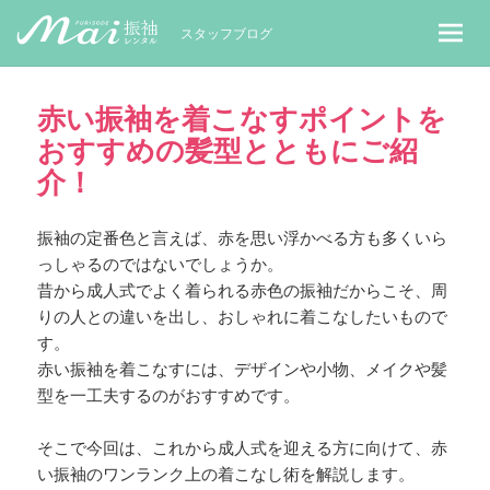
MaiレンタルBLOG｜Maiで成人式振袖
スタッフブログ
赤い振袖を着こなすポイントを
おすすめの髪型とともにご紹
介！
振袖の定番色と言えば、赤を思い浮かべる方も多くいら
っしゃるのではないでしょうか。
昔から成人式でよく着られる赤色の振袖だからこそ、周
りの人との違いを出し、おしゃれに着こなしたいもので
す。
赤い振袖を着こなすには、デザインや小物、メイクや髪
型を一工夫するのがおすすめです。
そこで今回は、これから成人式を迎える方に向けて、赤
い振袖のワンランク上の着こなし術を解説します。