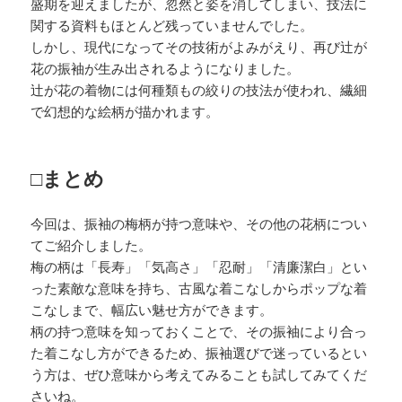
盛期を迎えましたが、忽然と姿を消してしまい、技法に
関する資料もほとんど残っていませんでした。
しかし、現代になってその技術がよみがえり、再び辻が
花の振袖が生み出されるようになりました。
辻が花の着物には何種類もの絞りの技法が使われ、繊細
で幻想的な絵柄が描かれます。
□まとめ
今回は、振袖の梅柄が持つ意味や、その他の花柄につい
てご紹介しました。
梅の柄は「長寿」「気高さ」「忍耐」「清廉潔白」とい
った素敵な意味を持ち、古風な着こなしからポップな着
こなしまで、幅広い魅せ方ができます。
柄の持つ意味を知っておくことで、その振袖により合っ
た着こなし方ができるため、振袖選びで迷っているとい
う方は、ぜひ意味から考えてみることも試してみてくだ
さいね。