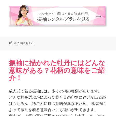
Posted
2023年1月12日
on
振袖に描かれた牡丹にはどんな
意味がある？花柄の意味をご紹
介！
成人式で着る振袖には、多くの柄の種類があります。
どんな柄を選ぶかによって見た目の印象に違いが出るの
はもちろん、柄ごとに持つ意味が異なるため、選ぶ柄に
よって振袖を着る意味合いにも違いが出てきます。
例えば、人気の高い花柄の1つである「牡丹」は、その