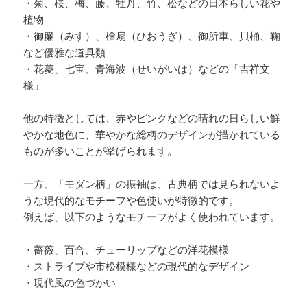
・菊、桜、梅、藤、牡丹、竹、松などの日本らしい花や
植物
・御簾（みす）、檜扇（ひおうぎ）、御所車、貝桶、鞠
など優雅な道具類
・花菱、七宝、青海波（せいがいは）などの「吉祥文
様」
他の特徴としては、赤やピンクなどの晴れの日らしい鮮
やかな地色に、華やかな総柄のデザインが描かれている
ものが多いことが挙げられます。
一方、「モダン柄」の振袖は、古典柄では見られないよ
うな現代的なモチーフや色使いが特徴的です。
例えば、以下のようなモチーフがよく使われています。
・薔薇、百合、チューリップなどの洋花模様
・ストライプや市松模様などの現代的なデザイン
・現代風の色づかい