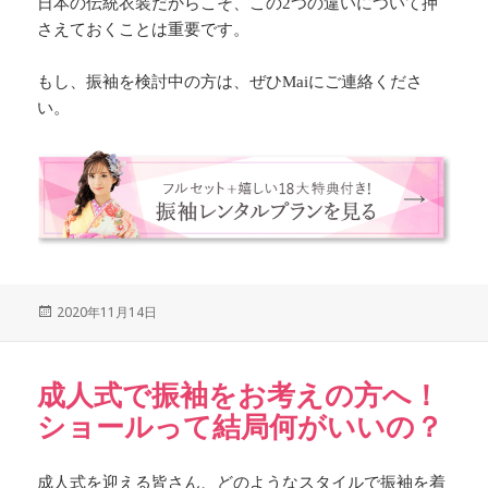
日本の伝統衣装だからこそ、この2つの違いについて押
さえておくことは重要です。
もし、振袖を検討中の方は、ぜひMaiにご連絡くださ
い。
Posted
2020年11月14日
on
成人式で振袖をお考えの方へ！
ショールって結局何がいいの？
成人式を迎える皆さん、どのようなスタイルで振袖を着