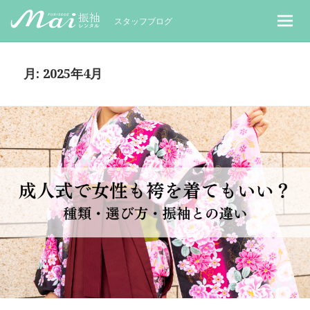
MaiレンタルBLOG｜Maiで成人式振袖
スタッフブログ
月:
2025年4月