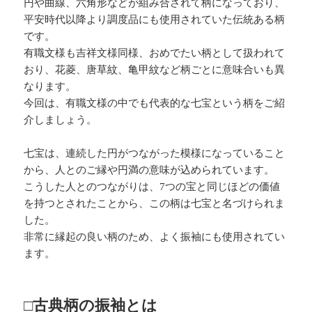
円や曲線、六角形などが組み合されて柄になっており、
平安時代以降より調度品にも使用されていた伝統ある柄
です。
有職文様も吉祥文様同様、おめでたい柄として扱われて
おり、花菱、唐草紋、亀甲紋など柄ごとに意味合いも異
なります。
今回は、有職文様の中でも代表的な七宝という柄をご紹
介しましょう。
七宝は、連続した円がつながった模様になっていること
から、人とのご縁や円満の意味が込められています。
こうした人とのつながりは、7つの宝と同じほどの価値
を持つとされたことから、この柄は七宝と名づけられま
した。
非常に縁起の良い柄のため、よく振袖にも使用されてい
ます。
□古典柄の振袖とは