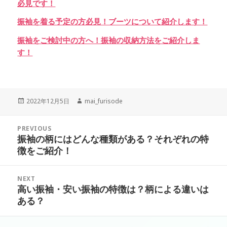
必見です！
振袖を着る予定の方必見！ブーツについて紹介します！
振袖をご検討中の方へ！振袖の収納方法をご紹介しま
す！
Posted
Author
2022年12月5日
mai_furisode
on
投
PREVIOUS
稿
振袖の柄にはどんな種類がある？それぞれの特
Previous
ナ
徴をご紹介！
post:
ビ
ゲ
NEXT
ー
高い振袖・安い振袖の特徴は？柄による違いは
Next
シ
ある？
post:
ョ
ン