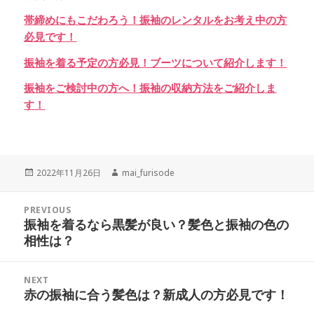
帯締めにもこだわろう！振袖のレンタルをお考え中の方
必見です！
振袖を着る予定の方必見！ブーツについて紹介します！
振袖をご検討中の方へ！振袖の収納方法をご紹介しま
す！
Posted
Author
2022年11月26日
mai_furisode
on
投
PREVIOUS
稿
振袖を着るなら黒髪が良い？髪色と振袖の色の
Previous
ナ
相性は？
post:
ビ
ゲ
NEXT
ー
赤の振袖に合う髪色は？新成人の方必見です！
Next
シ
post: