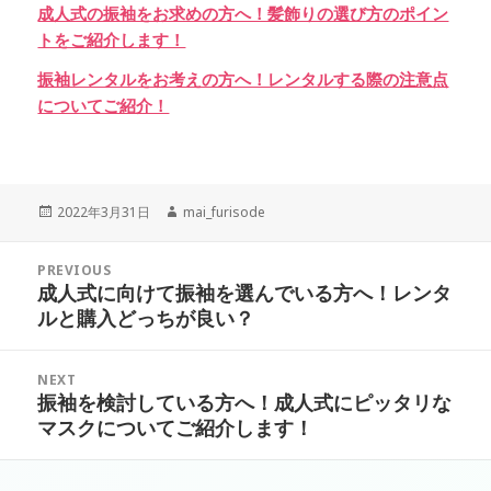
成人式の振袖をお求めの方へ！髪飾りの選び方のポイン
トをご紹介します！
振袖レンタルをお考えの方へ！レンタルする際の注意点
についてご紹介！
Posted
Author
2022年3月31日
mai_furisode
on
投
PREVIOUS
稿
成人式に向けて振袖を選んでいる方へ！レンタ
Previous
ナ
ルと購入どっちが良い？
post:
ビ
ゲ
NEXT
ー
振袖を検討している方へ！成人式にピッタリな
Next
シ
マスクについてご紹介します！
post:
ョ
ン