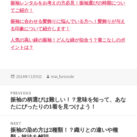
振袖レンタルをお考えの方必見！振袖選びの時期につい
てご紹介！
振袖に合わせる髪飾りに悩んでいる方へ！髪飾りが与え
る印象について紹介します！
人気の高い緑の振袖！どんな緑が似合う？着こなしのポ
イントは？
Posted
Author
2024年12月5日
mai_furisode
on
投
PREVIOUS
稿
振袖の柄選びは難しい！？意味を知って、あな
Previous
ナ
たにぴったりの1着を見つけよう！
post:
ビ
ゲ
NEXT
ー
振袖の染め方は2種類！？織りとの違いや種
Next
シ
類・技法を解説