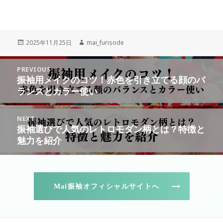
Posted
Author
2025年11月25日
mai_furisode
on
投
PREVIOUS
稿
振袖用メイクのコツ！赤色を引き立てる顔のバ
Previous
ナ
ランスとカラー使い
post:
ビ
ゲ
NEXT
ー
振袖選びで人気のレトロモダン柄とは？特徴と
Next
シ
魅力を紹介
post:
ョ
ン
Mai振袖オフィシャルサイトへ