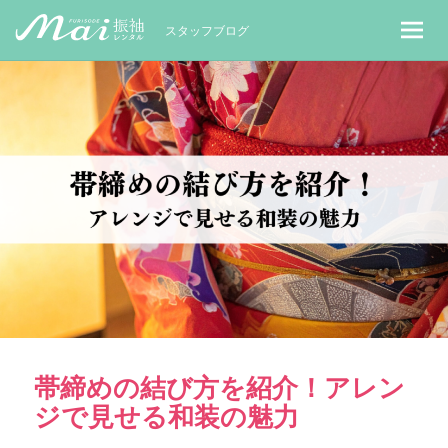
MaiレンタルBLOG｜Maiで成人式振袖
スタッフブログ
帯締めの結び方を紹介！アレン
ジで見せる和装の魅力