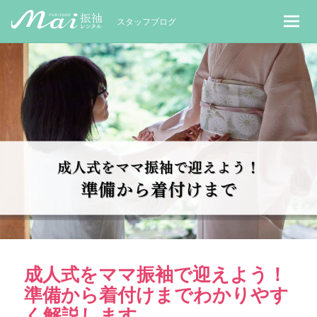
MaiレンタルBLOG｜Maiで成人式振袖
スタッフブログ
成人式をママ振袖で迎えよう！
準備から着付けまでわかりやす
く解説します