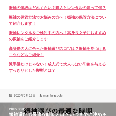
振袖の値段はどれくらい？購入とレンタルの差って何？
振袖の保管方法でお悩みの方へ！振袖の保管方法につい
て紹介します！
振袖レンタルをご検討中の方へ！高身長女子におすすめ
の振袖をご紹介します
高身長の人に合った振袖選びのコツは？振袖を見つける
コツなどもご紹介！
派手髪だけじゃない！成人式で大人っぽい印象を与える
すっきりとした髪型とは？
Posted
Author
2025年5月29日
mai_furisode
on
投
PREVIOUS
稿
振袖選びの最適な時期とは？いつまでに決める
Previous