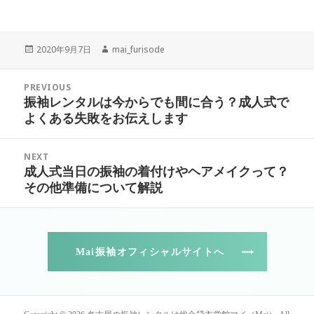
Posted
Author
2020年9月7日
mai_furisode
on
投
PREVIOUS
稿
振袖レンタルは今からでも間に合う？成人式で
Previous
ナ
よくある失敗をお伝えします
post:
ビ
ゲ
NEXT
ー
成人式当日の振袖の着付けやヘアメイクって？
Next
シ
その他準備について解説
post:
ョ
ン
Mai振袖オフィシャルサイトへ