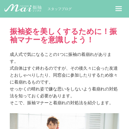
MaiレンタルBLOG｜Maiで成人式振袖
スタッフブログ
振袖姿を美しくするために！振
袖マナーを意識しよう！
成人式で気になることの1つに振袖の着崩れがありま
す。
式自体はすぐ終わるのですが、その後久々に会った友達
とおしゃべりしたり、同窓会に参加したりするため徐々
に着崩れるものです。
せっかくの晴れ姿で嫌な思いをしないよう着崩れの対処
法を知っておく必要があります。
そこで、振袖マナーと着崩れの対処法を紹介します。