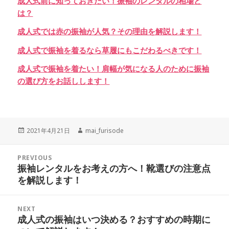
成人式前に知っておきたい！振袖のレンタルの相場と
は？
成人式では赤の振袖が人気？その理由を解説します！
成人式で振袖を着るなら草履にもこだわるべきです！
成人式で振袖を着たい！肩幅が気になる人のために振袖
の選び方をお話しします！
Posted
Author
2021年4月21日
mai_furisode
on
投
PREVIOUS
稿
振袖レンタルをお考えの方へ！靴選びの注意点
Previous
ナ
を解説します！
post:
ビ
ゲ
NEXT
ー
成人式の振袖はいつ決める？おすすめの時期に
Next
シ