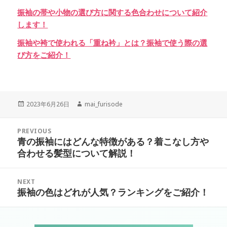
振袖の帯や小物の選び方に関する色合わせについて紹介
します！
振袖や袴で使われる「重ね衿」とは？振袖で使う際の選
び方をご紹介！
Posted
Author
2023年6月26日
mai_furisode
on
投
PREVIOUS
稿
青の振袖にはどんな特徴がある？着こなし方や
Previous
ナ
合わせる髪型について解説！
post:
ビ
ゲ
NEXT
ー
振袖の色はどれが人気？ランキングをご紹介！
Next
シ
post:
ョ
ン