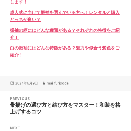
します！
成人式に向けて振袖を選んでいる方へ！レンタルと購入
どっちが良い？
振袖の柄にはどんな種類がある？それぞれの特徴をご紹
介！
白の振袖にはどんな特徴がある？魅力や似合う髪色をご
紹介！
Posted
Author
2024年6月9日
mai_furisode
on
投
PREVIOUS
稿
帯揚げの選び方と結び方をマスター！和装を格
Previous
ナ
上げするコツ
post:
ビ
ゲ
NEXT
ー