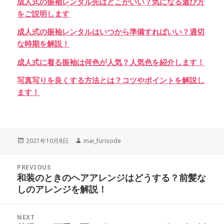
成人式の振袖レンタル先はどこがいい？気になる選び方
をご説明します
成人式の振袖レンタルはいつから準備すればいい？適切
な時期を解説！
成人式に着る振袖は何色が人気？人気色を紹介します！
写真写りを良くする方法とは？コツやポイントを解説し
ます！
Posted
Author
2021年10月8日
mai_furisode
on
投
PREVIOUS
稿
和装のときのヘアアレンジはどうする？前髪な
Previous
ナ
しのアレンジを解説！
post:
ビ
ゲ
NEXT
ー