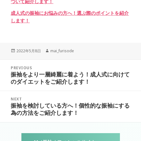
ついて紹介します！
成人式の振袖にお悩みの方へ！選ぶ際のポイントを紹介
します！
Posted
Author
2022年5月8日
mai_furisode
on
投
PREVIOUS
稿
振袖をより一層綺麗に着よう！成人式に向けて
Previous
ナ
のダイエットをご紹介します！
post:
ビ
ゲ
NEXT
ー
振袖を検討している方へ！個性的な振袖にする
Next
シ
為の方法をご紹介します！
post:
ョ
ン